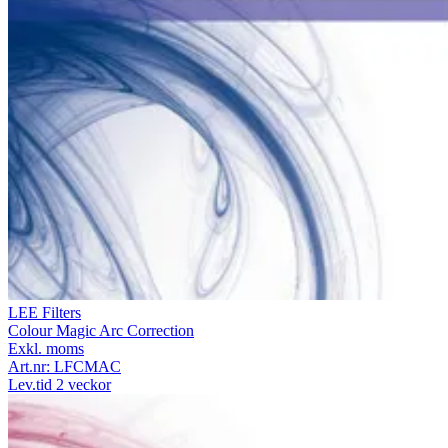
LEE Filters
Colour Magic Arc Correction
Exkl. moms
Art.nr:
LFCMAC
Lev.tid 2 veckor