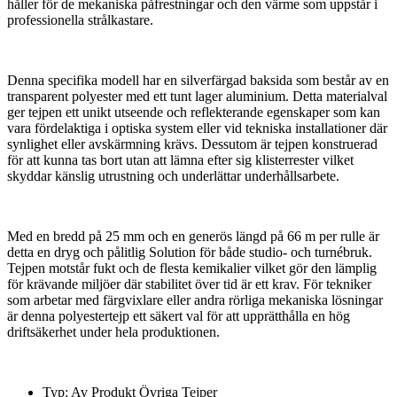
håller för de mekaniska påfrestningar och den värme som uppstår i
professionella strålkastare.
Denna specifika modell har en silverfärgad baksida som består av en
transparent polyester med ett tunt lager aluminium. Detta materialval
ger tejpen ett unikt utseende och reflekterande egenskaper som kan
vara fördelaktiga i optiska system eller vid tekniska installationer där
synlighet eller avskärmning krävs. Dessutom är tejpen konstruerad
för att kunna tas bort utan att lämna efter sig klisterrester vilket
skyddar känslig utrustning och underlättar underhållsarbete.
Med en bredd på 25 mm och en generös längd på 66 m per rulle är
detta en dryg och pålitlig Solution för både studio- och turnébruk.
Tejpen motstår fukt och de flesta kemikalier vilket gör den lämplig
för krävande miljöer där stabilitet över tid är ett krav. För tekniker
som arbetar med färgvixlare eller andra rörliga mekaniska lösningar
är denna polyestertejp ett säkert val för att upprätthålla en hög
driftsäkerhet under hela produktionen.
Typ: Av Produkt Övriga Tejper