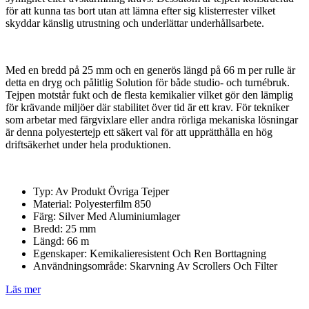
för att kunna tas bort utan att lämna efter sig klisterrester vilket
skyddar känslig utrustning och underlättar underhållsarbete.
Med en bredd på 25 mm och en generös längd på 66 m per rulle är
detta en dryg och pålitlig Solution för både studio- och turnébruk.
Tejpen motstår fukt och de flesta kemikalier vilket gör den lämplig
för krävande miljöer där stabilitet över tid är ett krav. För tekniker
som arbetar med färgvixlare eller andra rörliga mekaniska lösningar
är denna polyestertejp ett säkert val för att upprätthålla en hög
driftsäkerhet under hela produktionen.
Typ: Av Produkt Övriga Tejper
Material: Polyesterfilm 850
Färg: Silver Med Aluminiumlager
Bredd: 25 mm
Längd: 66 m
Egenskaper: Kemikalieresistent Och Ren Borttagning
Användningsområde: Skarvning Av Scrollers Och Filter
Läs mer