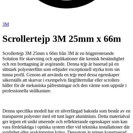
3M
Scrollertejp 3M 25mm x 66m
Scrollertejp 3M 25mm x 66m från 3M är en högpresterande
Solution för skarvning och applikationer där kemisk beständighet
och ren borttagning är avgörande. Denna tejp är baserad på en
slitstark polyesterfilm som erbjuder exceptionell styrka trots sin
tunna profil. Genom att använda en tejp med dessa egenskaper
säkerställs att skarvar i exempelvis färgfilterrullar eller scrollers
håller för de mekaniska påfrestningar och den värme som uppstår i
professionella strålkastare.
Denna specifika modell har en silverfärgad baksida som består av en
transparent polyester med ett tunt lager aluminium. Detta materialval
ger tejpen ett unikt utseende och reflekterande egenskaper som kan
vara fördelaktiga i optiska system eller vid tekniska installationer där
synlighet eller avskärmning krävs. Dessutom är tejpen konstruerad