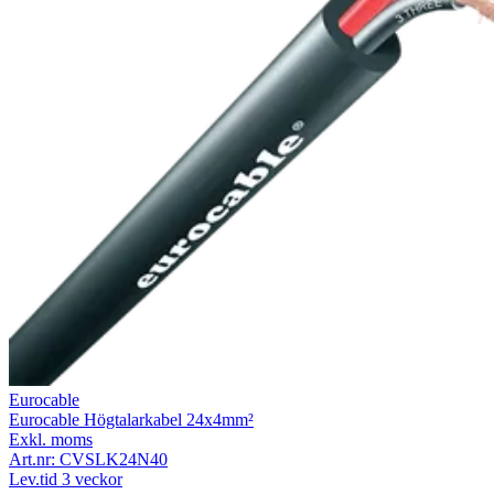
Eurocable
Eurocable Högtalarkabel 24x4mm²
Exkl. moms
Art.nr:
CVSLK24N40
Lev.tid 3 veckor