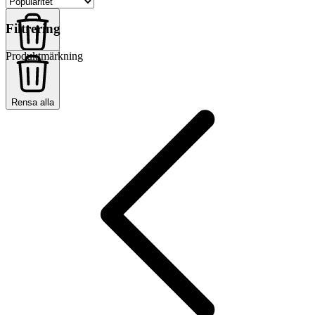
Filtrering
Produktmärkning
Rensa alla
Rensa alla