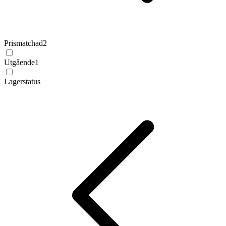
Prismatchad
2
Utgående
1
Lagerstatus