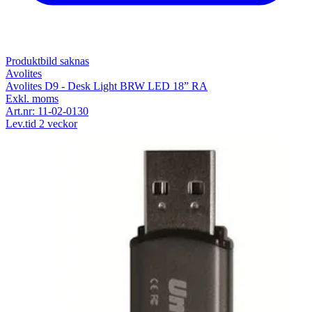
Produktbild saknas
Avolites
Avolites D9 - Desk Light BRW LED 18” RA
Exkl. moms
Art.nr:
11-02-0130
Lev.tid 2 veckor