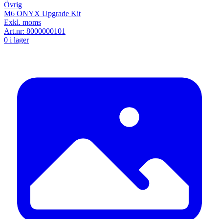
Övrig
M6 ONYX Upgrade Kit
Exkl. moms
Art.nr:
8000000101
0 i lager