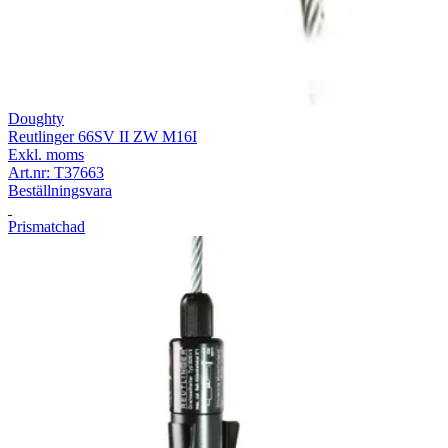
Doughty
Reutlinger 66SV II ZW M16I
Exkl. moms
Art.nr:
T37663
Beställningsvara
Prismatchad