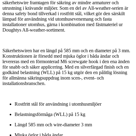
säkerhetswire framtagen för säkring av mindre armaturer och
utrustning i krävande miljöer. Som en del av All-weather-serien är
denna safety bond tillverkad i rostfritt stål, vilket gör den särskilt
lämpad för användning vid utomhusevenemang och fasta
installationer utomhus, gärna i kombination med fästmateriel ur
Doughtys All-weather-sortiment.
Säkerhetswiren har en längd på 585 mm och en diameter på 3 mm.
Konstruktionen är försedd med mjuka öglor i båda ändar och
levereras med en förmonterad M6 screwgate hook i den ena änden
för snabb och säker applicering. Med en silverfärgad finish och en
godkänd belastning (WLL) på 15 kg utgör den en pålitlig lösning
för allmänna säkringsuppdrag inom scen-, event- och
installationsbranschen.
Rostfritt stål för användning i utomhusmiljöer
Belastningsförmåga (WLL) på 15 kg
Längd 585 mm och wire-diameter 3 mm
Mjuka öglor i båda ändar