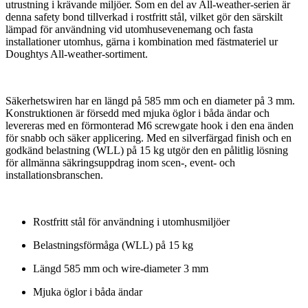
utrustning i krävande miljöer. Som en del av All-weather-serien är
denna safety bond tillverkad i rostfritt stål, vilket gör den särskilt
lämpad för användning vid utomhusevenemang och fasta
installationer utomhus, gärna i kombination med fästmateriel ur
Doughtys All-weather-sortiment.
Säkerhetswiren har en längd på 585 mm och en diameter på 3 mm.
Konstruktionen är försedd med mjuka öglor i båda ändar och
levereras med en förmonterad M6 screwgate hook i den ena änden
för snabb och säker applicering. Med en silverfärgad finish och en
godkänd belastning (WLL) på 15 kg utgör den en pålitlig lösning
för allmänna säkringsuppdrag inom scen-, event- och
installationsbranschen.
Rostfritt stål för användning i utomhusmiljöer
Belastningsförmåga (WLL) på 15 kg
Längd 585 mm och wire-diameter 3 mm
Mjuka öglor i båda ändar