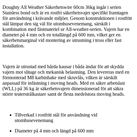
Doughty All Weather Säkerhetswire 60cm 36kg ingår i serien
Stainless bond och är en rostfri säkerhetsvajer specifikt framtagen
för användning i krävande miljöer. Genom konstruktionen i rostfritt
stål lämpar den sig väl för utomhusevenemang, särskilt i
kombination med fästmateriel ur All-weather-serien. Vajern har en
diameter på 4 mm och en totallängd på 600 mm, vilket ger en
säkerhetsmarginal vid montering av utrustning i tross eller fast
installation.
Vajern är utrustad med hårda kausar i båda ändar för att skydda
vajern mot slitage och mekanisk belastning. Den levereras med en
förmonterad M8 karbinhake med skruvlås, vilken är särskilt
anpassad för infästning i moving heads. Med en säker arbetslast
(WLL) på 36 kg är säkerhetsvajern dimensionerad för att säkra
större teaterstrålkastare samt de flesta medelstora moving heads.
Tillverkad i rostfritt stål för användning vid
utomhusevenemang
Diameter på 4 mm och längd på 600 mm