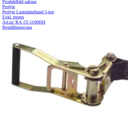
Produktbild saknas
Prolyte
Prolyte Lastspännband 5-ton
Exkl. moms
Art.nr:
RA-5T-1100HH
Beställningsvara