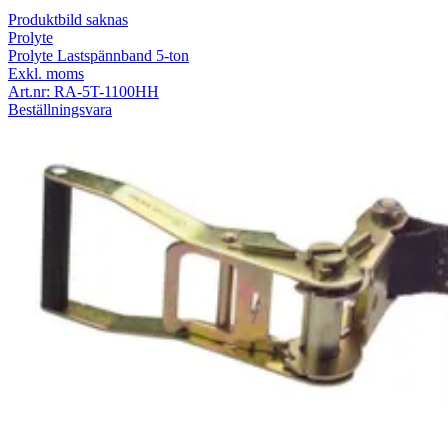
Produktbild saknas
Prolyte
Prolyte Lastspännband 5-ton
Exkl. moms
Art.nr:
RA-5T-1100HH
Beställningsvara