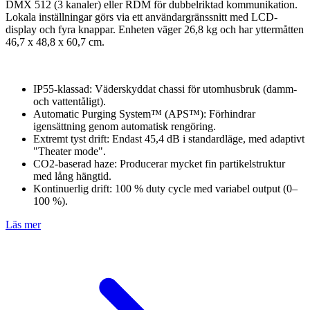
DMX 512 (3 kanaler) eller RDM för dubbelriktad kommunikation.
Lokala inställningar görs via ett användargränssnitt med LCD-
display och fyra knappar. Enheten väger 26,8 kg och har yttermåtten
46,7 x 48,8 x 60,7 cm.
IP55-klassad: Väderskyddat chassi för utomhusbruk (damm-
och vattentåligt).
Automatic Purging System™ (APS™): Förhindrar
igensättning genom automatisk rengöring.
Extremt tyst drift: Endast 45,4 dB i standardläge, med adaptivt
"Theater mode".
CO2-baserad haze: Producerar mycket fin partikelstruktur
med lång hängtid.
Kontinuerlig drift: 100 % duty cycle med variabel output (0–
100 %).
Läs mer