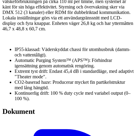
vätskeförbrukningen på cirka 110 ml per timme, men systemet är
känt för sin höga effektivitet. Styrning och övervakning sker via
DMX 512 (3 kanaler) eller RDM för dubbelriktad kommunikation.
Lokala inställningar görs via ett användargränssnitt med LCD-
display och fyra knappar. Enheten väger 26,8 kg och har yttermåtten
46,7 x 48,8 x 60,7 cm.
IP55-klassad: Väderskyddat chassi för utomhusbruk (damm-
och vattentåligt).
Automatic Purging System™ (APS™): Förhindrar
igensättning genom automatisk rengöring.
Extremt tyst drift: Endast 45,4 dB i standardläge, med adaptivt
"Theater mode".
CO2-baserad haze: Producerar mycket fin partikelstruktur
med lång hängtid.
Kontinuerlig drift: 100 % duty cycle med variabel output (0–
100 %).
Dokument