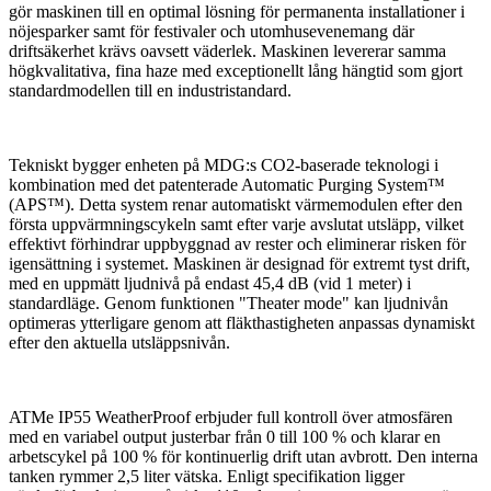
gör maskinen till en optimal lösning för permanenta installationer i
nöjesparker samt för festivaler och utomhusevenemang där
driftsäkerhet krävs oavsett väderlek. Maskinen levererar samma
högkvalitativa, fina haze med exceptionellt lång hängtid som gjort
standardmodellen till en industristandard.
Tekniskt bygger enheten på MDG:s CO2-baserade teknologi i
kombination med det patenterade Automatic Purging System™
(APS™). Detta system renar automatiskt värmemodulen efter den
första uppvärmningscykeln samt efter varje avslutat utsläpp, vilket
effektivt förhindrar uppbyggnad av rester och eliminerar risken för
igensättning i systemet. Maskinen är designad för extremt tyst drift,
med en uppmätt ljudnivå på endast 45,4 dB (vid 1 meter) i
standardläge. Genom funktionen "Theater mode" kan ljudnivån
optimeras ytterligare genom att fläkthastigheten anpassas dynamiskt
efter den aktuella utsläppsnivån.
ATMe IP55 WeatherProof erbjuder full kontroll över atmosfären
med en variabel output justerbar från 0 till 100 % och klarar en
arbetscykel på 100 % för kontinuerlig drift utan avbrott. Den interna
tanken rymmer 2,5 liter vätska. Enligt specifikation ligger