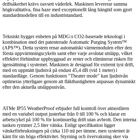
driftsäkerhet krävs oavsett väderlek. Maskinen levererar samma
högkvalitativa, fina haze med exceptionellt lång hängtid som gjort
standardmodellen till en industristandard.
Tekniskt bygger enheten på MDG:s CO2-baserade teknologi i
kombination med det patenterade Automatic Purging System™
(APS™). Detta system renar automatiskt värmemodulen efter den
första uppvärmningscykeln samt efter varje avslutat utsläpp, vilket
effektivt förhindrar uppbyggnad av rester och eliminerar risken för
igensättning i systemet. Maskinen är designad för extremt tyst drift,
med en uppmätt ljudnivå på endast 45,4 dB (vid 1 meter) i
standardläge. Genom funktionen "Theater mode" kan ljudnivån
optimeras ytterligare genom att fläkthastigheten anpassas dynamiskt
efter den aktuella utsläppsnivån.
ATMe IP55 WeatherProof erbjuder full kontroll över atmosfären
med en variabel output justerbar från 0 till 100 % och klarar en
arbetscykel på 100 % för kontinuerlig drift utan avbrott. Den interna
tanken rymmer 2,5 liter vätska. Enligt specifikation ligger
vätskeförbrukningen på cirka 110 ml per timme, men systemet är
känt för sin höga effektivitet. Styrning och övervakning sker via