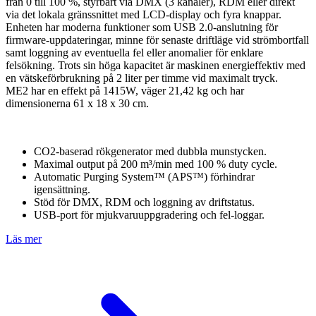
från 0 till 100 %, styrbart via DMX (3 kanaler), RDM eller direkt
via det lokala gränssnittet med LCD-display och fyra knappar.
Enheten har moderna funktioner som USB 2.0-anslutning för
firmware-uppdateringar, minne för senaste driftläge vid strömbortfall
samt loggning av eventuella fel eller anomalier för enklare
felsökning. Trots sin höga kapacitet är maskinen energieffektiv med
en vätskeförbrukning på 2 liter per timme vid maximalt tryck.
ME2 har en effekt på 1415W, väger 21,42 kg och har
dimensionerna 61 x 18 x 30 cm.
CO2-baserad rökgenerator med dubbla munstycken.
Maximal output på 200 m³/min med 100 % duty cycle.
Automatic Purging System™ (APS™) förhindrar
igensättning.
Stöd för DMX, RDM och loggning av driftstatus.
USB-port för mjukvaruuppgradering och fel-loggar.
Läs mer