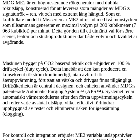
MDG ME2 är en högpresterande rökgenerator med dubbla
rökutsläpp, konstruerad för att leverera stora mängder av MDG:s
signaturrök – ren, vit och med extremt lång hängtid. Som en
kraftfullare modell i Me-serien är ME2 utrustad med två munstycken
som tillsammans genererar en maximal volym på 200 kubikmeter (7
063 kubikfot) per minut. Detta gör den till ett utmärkt val för större
scener, teatrar och studioproduktioner där både volym och kvalitet är
avgörande.
Maskinen bygger på CO2-baserad teknik och erbjuder en 100 %
driftscykel (duty cycle). Detta innebär att den kan producera en
konsekvent rökström kontinuerligt, utan avbrott för
återuppvärmning, förutsatt att vätska och drivgas finns tillgängligt.
Driftsäkerheten är central i designen, och enheten använder MDG:s
patenterade Automatic Purging System™ (APS™). Systemet renar
automatiskt värmemodulerna efter den första uppvärmningscykeln
och efter varje avslutat utsläpp, vilket effektivt förhindrar
uppbyggnad av rester och eliminerar risken för igensättning
(clogging).
För kontroll och integration erbjuder ME2 variabla utsläppsnivåer