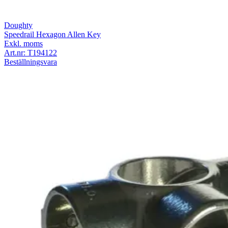
Doughty
Speedrail Hexagon Allen Key
Exkl. moms
Art.nr:
T194122
Beställningsvara