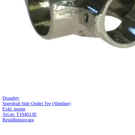
Doughty
Speedrail Side Outlet Tee (Slimline)
Exkl. moms
Art.nr:
T194013E
Beställningsvara