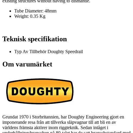
existing structures without having to dismantle.
Tube Diameter: 48mm
Weight: 0.35 Kg
Teknisk specifikation
Typ Av Tillbehör
Doughty Speedrail
Om varumärket
Grundat 1970 i Storbritannien, har Doughty Engineering gjort en
imponerande resa från att tillverka släpvagnar till att bli en av
världens främsta aktörer inom riggteknik. Sedan intåget i
underhållningsbranschen på 80-talet har de satt branschstandard med