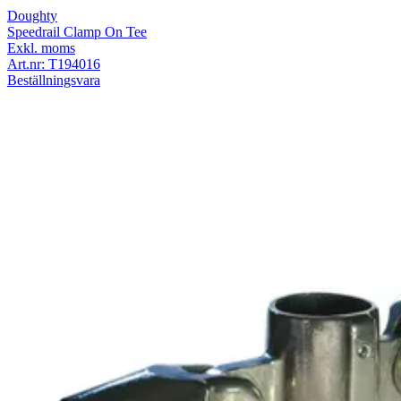
Doughty
Speedrail Clamp On Tee
Exkl. moms
Art.nr:
T194016
Beställningsvara