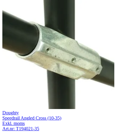
Doughty
Speedrail Angled Cross (10-35)
Exkl. moms
Art.nr:
T194021-35