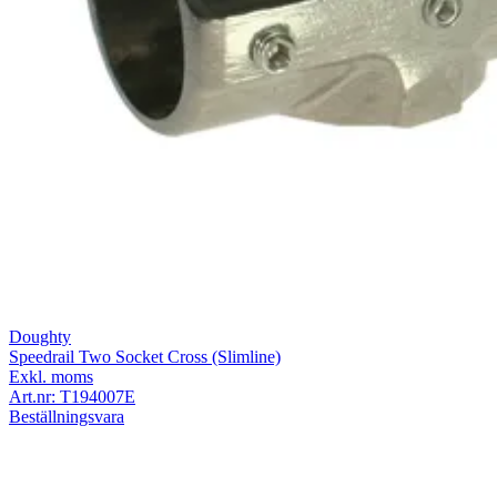
Doughty
Speedrail Two Socket Cross (Slimline)
Exkl. moms
Art.nr:
T194007E
Beställningsvara