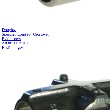
Doughty
Speedrail Long 90° Crossover
Exkl. moms
Art.nr:
T194010
Beställningsvara