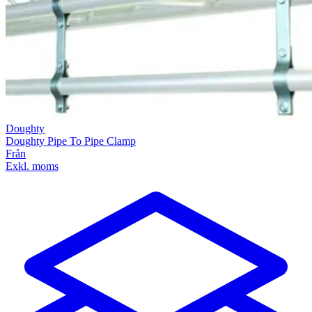
Doughty
Doughty Pipe To Pipe Clamp
Från
Exkl. moms