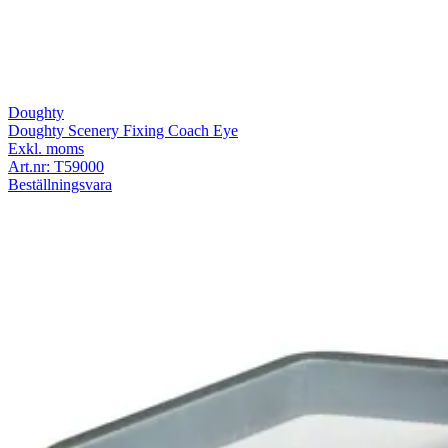
Doughty
Doughty Scenery Fixing Coach Eye
Exkl. moms
Art.nr:
T59000
Beställningsvara