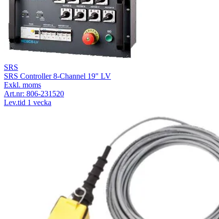
SRS
SRS Controller 8-Channel 19" LV
Exkl. moms
Art.nr:
806-231520
Lev.tid 1 vecka