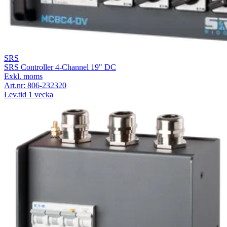
SRS
SRS Controller 4-Channel 19" DC
Exkl. moms
Art.nr:
806-232320
Lev.tid 1 vecka