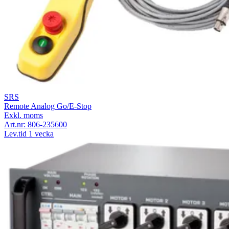
SRS
Remote Analog Go/E-Stop
Exkl. moms
Art.nr:
806-235600
Lev.tid 1 vecka