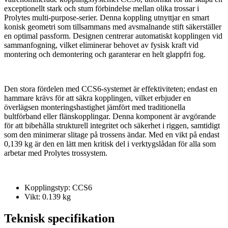
exceptionellt stark och stum förbindelse mellan olika trossar i
Prolytes multi-purpose-serier. Denna koppling utnyttjar en smart
konisk geometri som tillsammans med avsmalnande stift säkerställer
en optimal passform. Designen centrerar automatiskt kopplingen vid
sammanfogning, vilket eliminerar behovet av fysisk kraft vid
montering och demontering och garanterar en helt glappfri fog.
Den stora fördelen med CCS6-systemet är effektiviteten; endast en
hammare krävs för att säkra kopplingen, vilket erbjuder en
överlägsen monteringshastighet jämfört med traditionella
bultförband eller flänskopplingar. Denna komponent är avgörande
för att bibehålla strukturell integritet och säkerhet i riggen, samtidigt
som den minimerar slitage på trossens ändar. Med en vikt på endast
0,139 kg är den en lätt men kritisk del i verktygslådan för alla som
arbetar med Prolytes trossystem.
Kopplingstyp: CCS6
Vikt: 0.139 kg
Teknisk specifikation