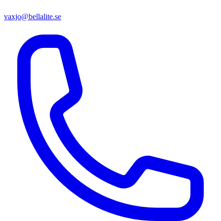
vaxjo@bellalite.se