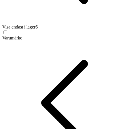
Visa endast i lager
6
Varumärke