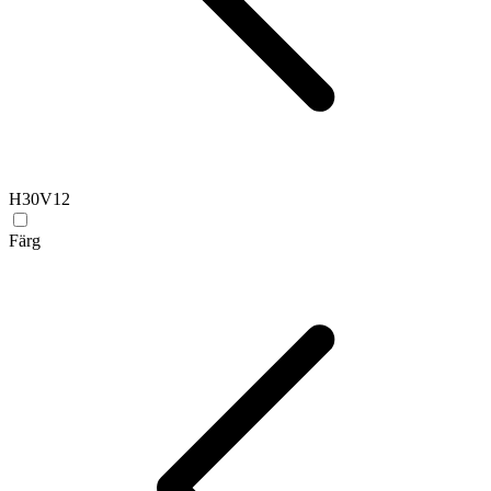
H30V
12
Färg