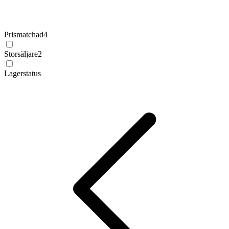
Prismatchad
4
Storsäljare
2
Lagerstatus