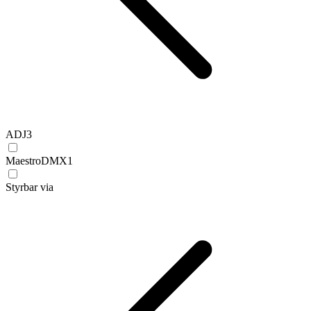
ADJ
3
MaestroDMX
1
Styrbar via