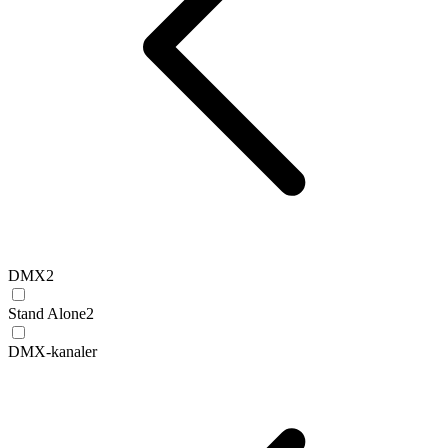
DMX
2
Stand Alone
2
DMX-kanaler