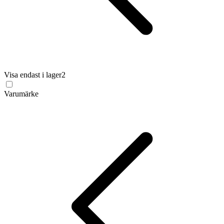
Visa endast i lager
2
Varumärke