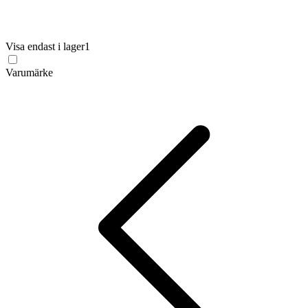
Visa endast i lager
1
Varumärke