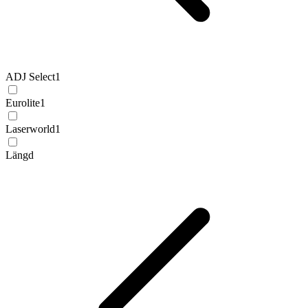
ADJ Select
1
Eurolite
1
Laserworld
1
Längd