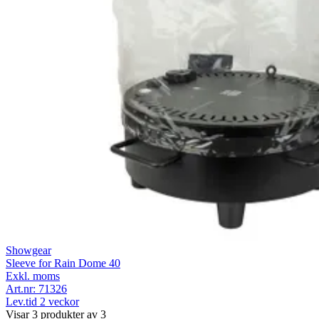
Showgear
Sleeve for Rain Dome 40
Exkl. moms
Art.nr:
71326
Lev.tid 2 veckor
Visar 3 produkter av 3