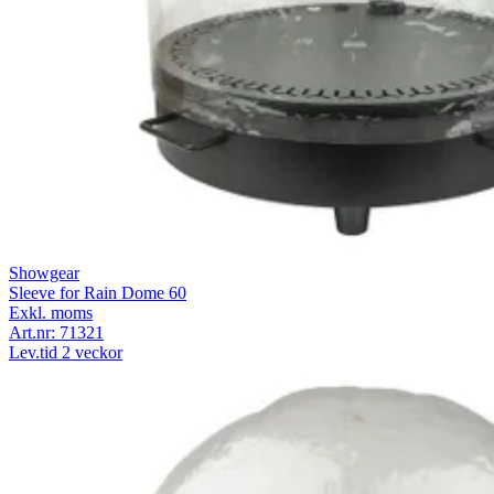
Showgear
Sleeve for Rain Dome 60
Exkl. moms
Art.nr:
71321
Lev.tid 2 veckor