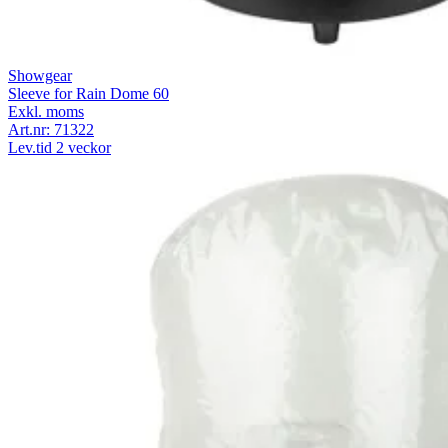
Showgear
Sleeve for Rain Dome 60
Exkl. moms
Art.nr:
71322
Lev.tid 2 veckor