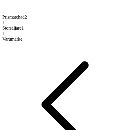
Prismatchad
2
Storsäljare
1
Varumärke