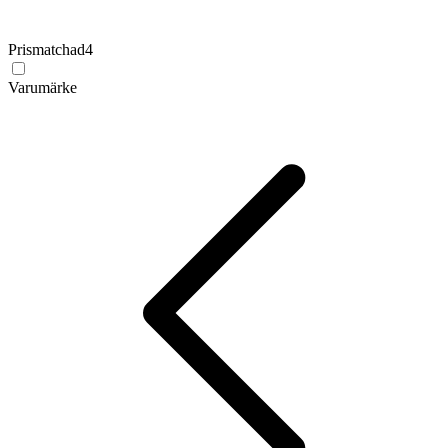
Prismatchad
4
Varumärke