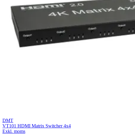
DMT
VT101 HDMI Matrix Switcher 4x4
Exkl. moms