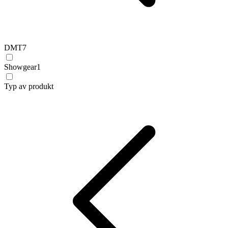
DMT
7
Showgear
1
Typ av produkt