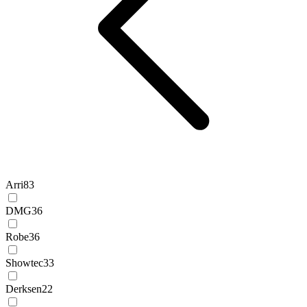
Arri
83
DMG
36
Robe
36
Showtec
33
Derksen
22