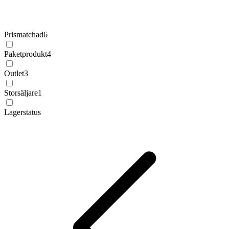
Prismatchad
6
Paketprodukt
4
Outlet
3
Storsäljare
1
Lagerstatus