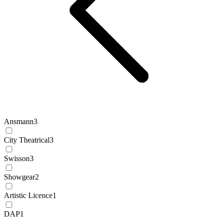
Ansmann
3
City Theatrical
3
Swisson
3
Showgear
2
Artistic Licence
1
DAP
1