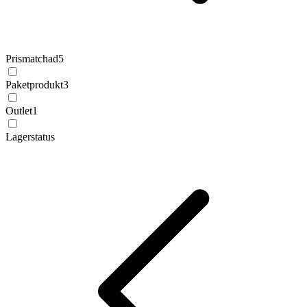
Prismatchad
5
Paketprodukt
3
Outlet
1
Lagerstatus