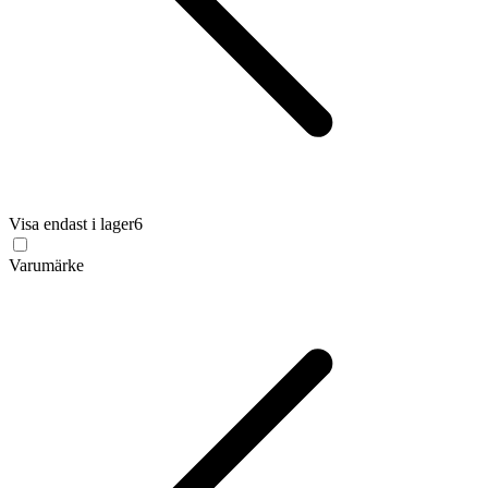
Visa endast i lager
6
Varumärke