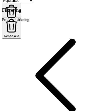
Filtrering
Produktmärkning
Rensa alla
Rensa alla