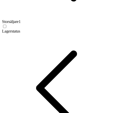
Storsäljare
1
Lagerstatus