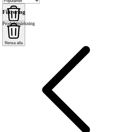
Filtrering
Produktmärkning
Rensa alla
Rensa alla