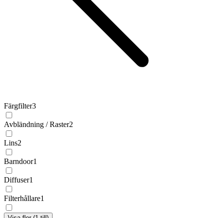
Färgfilter
3
Avbländning / Raster
2
Lins
2
Barndoor
1
Diffuser
1
Filterhållare
1
Visa fler (1 till)