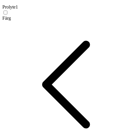
Prolyte
1
Färg