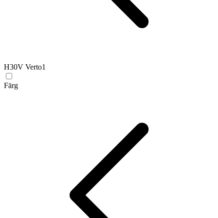
H30V Verto
1
Färg