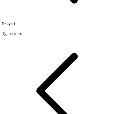
Prolyte
1
Typ av tross