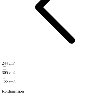
244 cm
4
305 cm
4
122 cm
3
Rördimension