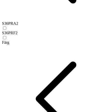
S36PRA
2
S36PRF
2
Färg