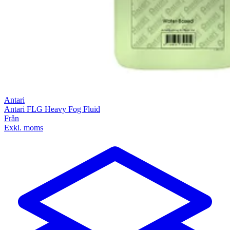
Antari
Antari FLG Heavy Fog Fluid
Från
Exkl. moms