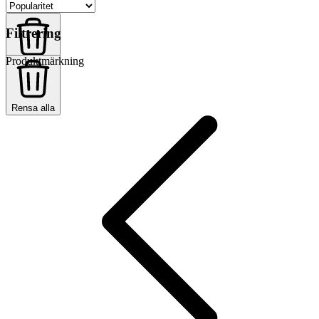
Filtrering
Produktmärkning
Rensa alla
Rensa alla