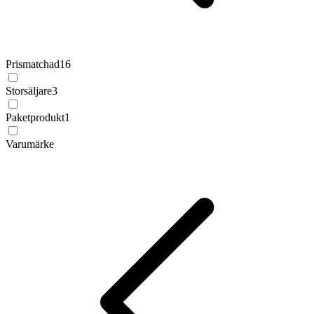
Prismatchad
16
Storsäljare
3
Paketprodukt
1
Varumärke