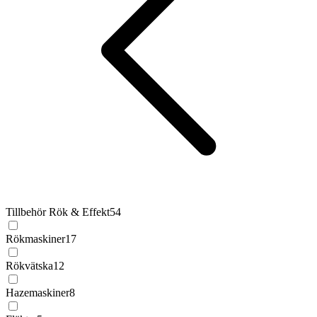
Tillbehör Rök & Effekt
54
Rökmaskiner
17
Rökvätska
12
Hazemaskiner
8