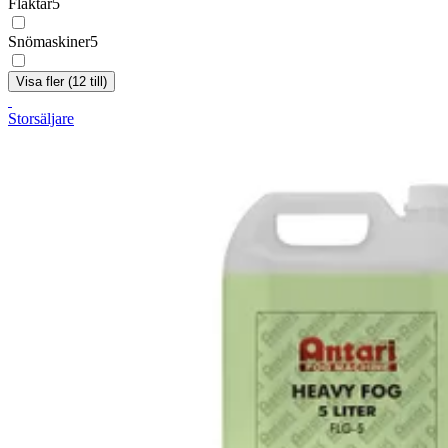
Fläktar
5
Snömaskiner
5
Visa fler (12 till)
Storsäljare