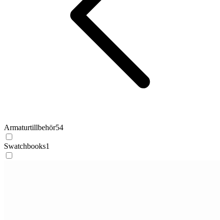
Armaturtillbehör
54
Swatchbooks
1