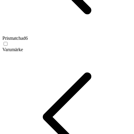
Prismatchad
6
Varumärke