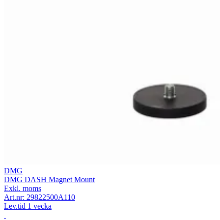
DMG
DMG DASH Magnet Mount
Exkl. moms
Art.nr:
29822500A110
Lev.tid 1 vecka