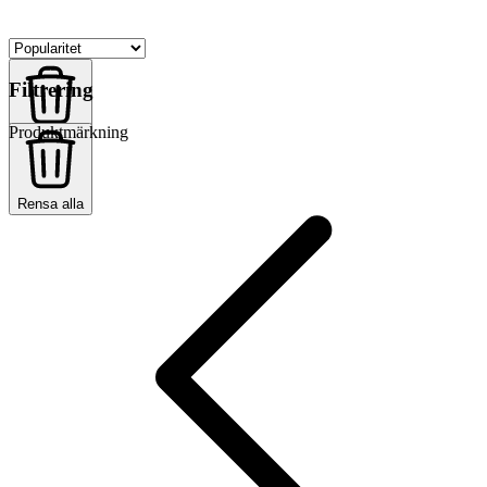
Filtrering
Produktmärkning
Rensa alla
Rensa alla