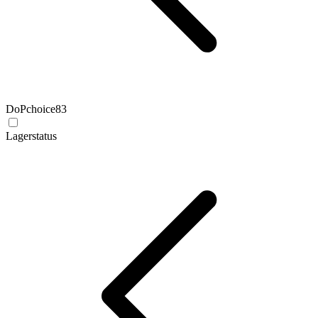
DoPchoice
83
Lagerstatus