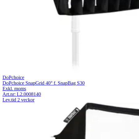
DoPchoice
DoPchoice SnapGrid 40° f. SnapBag S30
Exkl. moms
Art.nr:
L2.0008140
Lev.tid 2 veckor