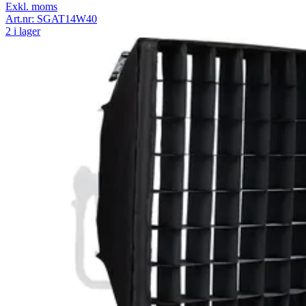
Exkl. moms
Art.nr:
SGAT14W40
2 i lager