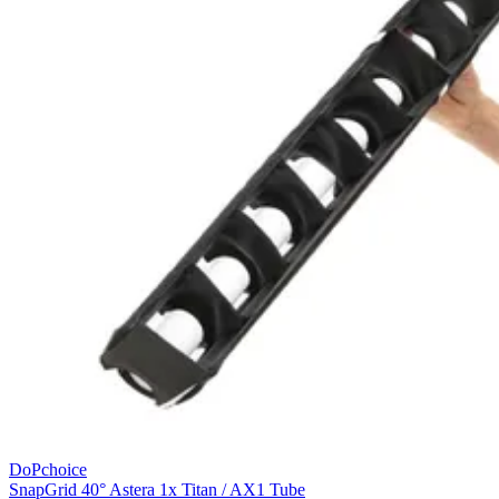
DoPchoice
SnapGrid 40° Astera 1x Titan / AX1 Tube