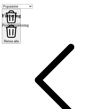
Filtrering
Produktmärkning
Rensa alla
Rensa alla