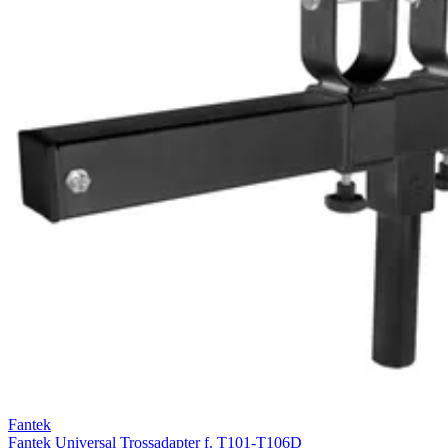
Fantek
Fantek Universal Trossadapter f. T101-T106D