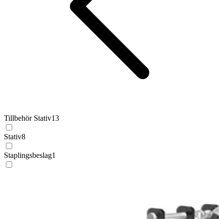
Tillbehör Stativ
13
Stativ
8
Staplingsbeslag
1