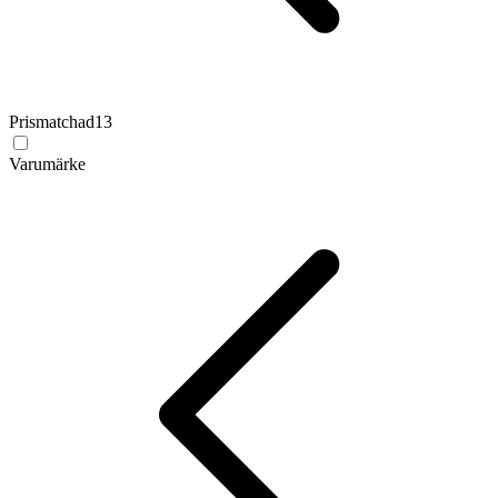
Prismatchad
13
Varumärke