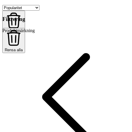
Filtrering
Produktmärkning
Rensa alla
Rensa alla