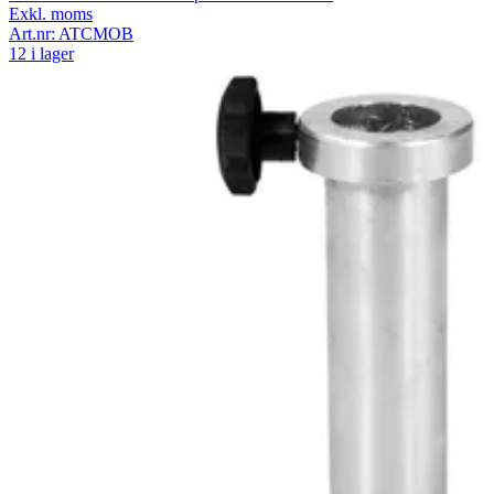
Exkl. moms
Art.nr:
ATCMOB
12 i lager