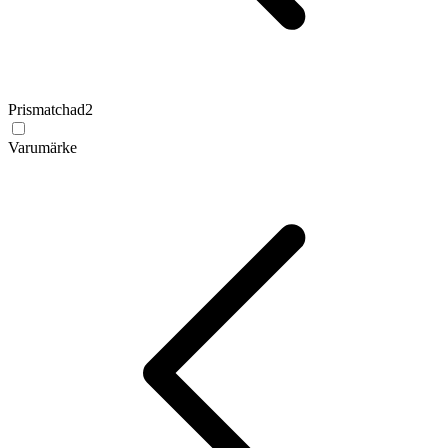
Prismatchad
2
Varumärke