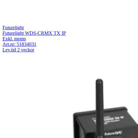
Futurelight
Futurelight WDS-CRMX TX IP
Exkl. moms
Art.nr:
51834031
Lev.tid 2 veckor