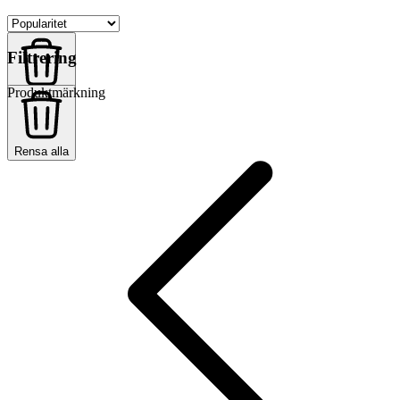
Filtrering
Produktmärkning
Rensa alla
Rensa alla