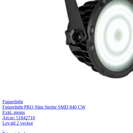
Futurelight
Futurelight PRO Slim Strobe SMD 840 CW
Exkl. moms
Art.nr:
51842710
Lev.tid 2 veckor