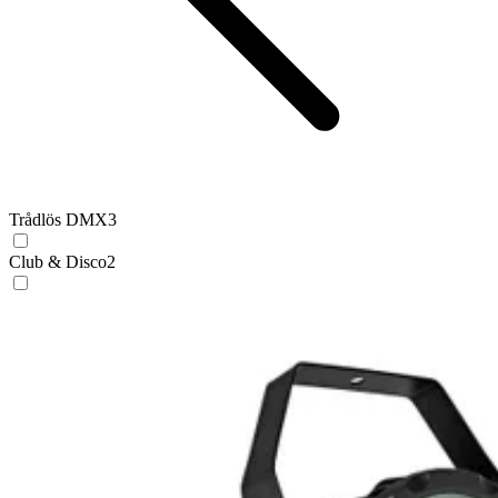
Trådlös DMX
3
Club & Disco
2