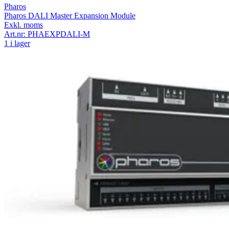
Pharos
Pharos DALI Master Expansion Module
Exkl. moms
Art.nr:
PHAEXPDALI-M
1 i lager