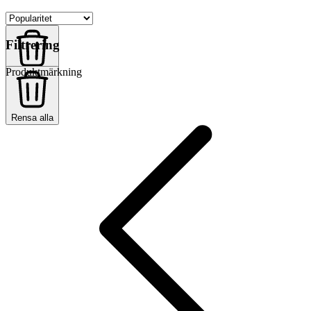
Filtrering
Produktmärkning
Rensa alla
Rensa alla