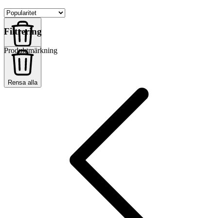
Filtrering
Produktmärkning
Rensa alla
Rensa alla