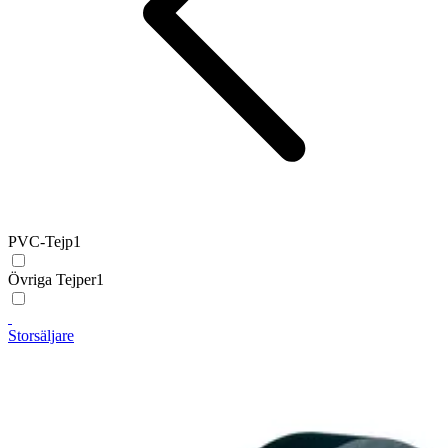
PVC-Tejp
1
Övriga Tejper
1
Storsäljare