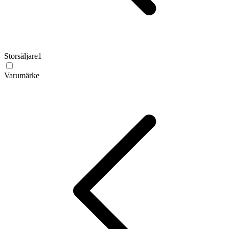
Storsäljare
1
Varumärke