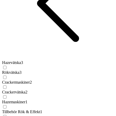
Hazevätska
3
Rökvätska
3
Crackermaskiner
2
Crackervätska
2
Hazemaskiner
1
Tillbehör Rök & Effekt
1