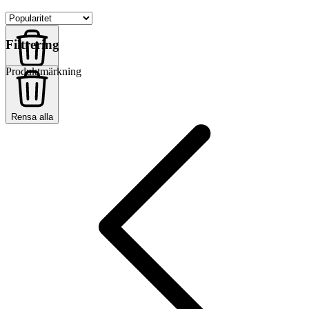
Filtrering
Produktmärkning
Rensa alla
Rensa alla