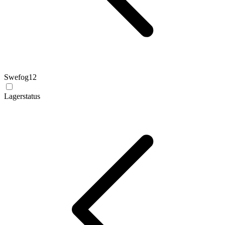
Swefog
12
Lagerstatus