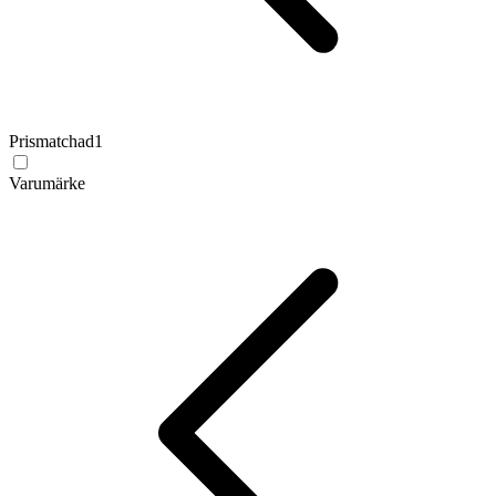
Prismatchad
1
Varumärke