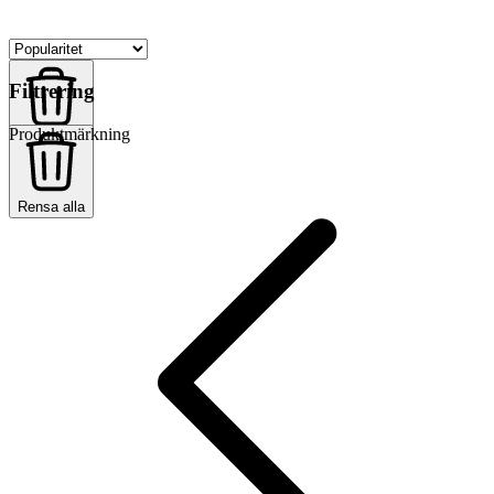
Filtrering
Produktmärkning
Rensa alla
Rensa alla