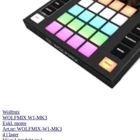
Wolfmix
WOLFMIX W1-MK3
Exkl. moms
Art.nr:
WOLFMIX-W1-MK3
4 i lager