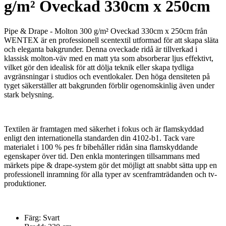
g/m² Oveckad 330cm x 250cm
Pipe & Drape - Molton 300 g/m² Oveckad 330cm x 250cm från
WENTEX är en professionell scentextil utformad för att skapa släta
och eleganta bakgrunder. Denna oveckade ridå är tillverkad i
klassisk molton-väv med en matt yta som absorberar ljus effektivt,
vilket gör den idealisk för att dölja teknik eller skapa tydliga
avgränsningar i studios och eventlokaler. Den höga densiteten på
tyget säkerställer att bakgrunden förblir ogenomskinlig även under
stark belysning.
Textilen är framtagen med säkerhet i fokus och är flamskyddad
enligt den internationella standarden din 4102-b1. Tack vare
materialet i 100 % pes fr bibehåller ridån sina flamskyddande
egenskaper över tid. Den enkla monteringen tillsammans med
märkets pipe & drape-system gör det möjligt att snabbt sätta upp en
professionell inramning för alla typer av scenframträdanden och tv-
produktioner.
Färg: Svart