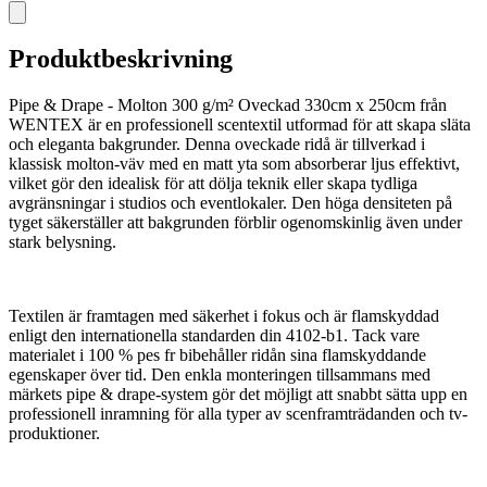
Produktbeskrivning
Pipe & Drape - Molton 300 g/m² Oveckad 330cm x 250cm från
WENTEX är en professionell scentextil utformad för att skapa släta
och eleganta bakgrunder. Denna oveckade ridå är tillverkad i
klassisk molton-väv med en matt yta som absorberar ljus effektivt,
vilket gör den idealisk för att dölja teknik eller skapa tydliga
avgränsningar i studios och eventlokaler. Den höga densiteten på
tyget säkerställer att bakgrunden förblir ogenomskinlig även under
stark belysning.
Textilen är framtagen med säkerhet i fokus och är flamskyddad
enligt den internationella standarden din 4102-b1. Tack vare
materialet i 100 % pes fr bibehåller ridån sina flamskyddande
egenskaper över tid. Den enkla monteringen tillsammans med
märkets pipe & drape-system gör det möjligt att snabbt sätta upp en
professionell inramning för alla typer av scenframträdanden och tv-
produktioner.