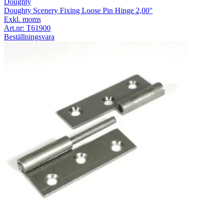
Doughty
Doughty Scenery Fixing Loose Pin Hinge 2,00"
Exkl. moms
Art.nr:
T61900
Beställningsvara