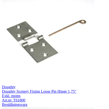
Doughty
Doughty Scenery Fixing Loose Pin Hinge 1,75"
Exkl. moms
Art.nr:
T61800
Beställningsvara