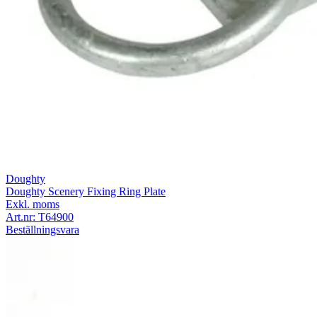
Doughty
Doughty Scenery Fixing Ring Plate
Exkl. moms
Art.nr:
T64900
Beställningsvara